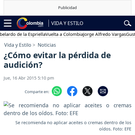
VIDA Y ESTILO
o de la Espriella
Vuelta a Colombia
Jorge Alfredo Vargas
Gustavo P
Vida y Estilo
Noticias
¿Cómo evitar la pérdida de
audición?
Jue, 16 Abr 2015 5:10 pm
Comparte en:
Se recomienda no aplicar aceites o cremas dentro de los
oídos. Foto: EFE