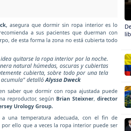
eck,
asegura que dormir sin ropa interior es lo
De
recomienda a sus pacientes que duerman con
li
po, de esta forma la zona no está cubierta todo
idea quitarse la ropa interior por la noche.
nera natural húmedas, oscuras y cubiertas
ntemente cubierta, sobre todo por una tela
e acumula" detalló
Alyssa Dweck
en saber que dormir con ropa ajustada puede
ema reproductor, según
Brian Steixner
,
director
Jersey Urology
Group
.
e a una temperatura adecuada, con el fin de
por ello que a veces la ropa interior puede ser