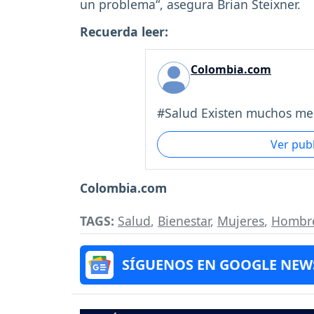
un problema“, asegura Brian Steixner.
Recuerda leer:
Colombia.com
#Salud Existen muchos med
Ver pub
Colombia.com
TAGS:
Salud
,
Bienestar
,
Mujeres
,
Hombr
SÍGUENOS EN GOOGLE NEW