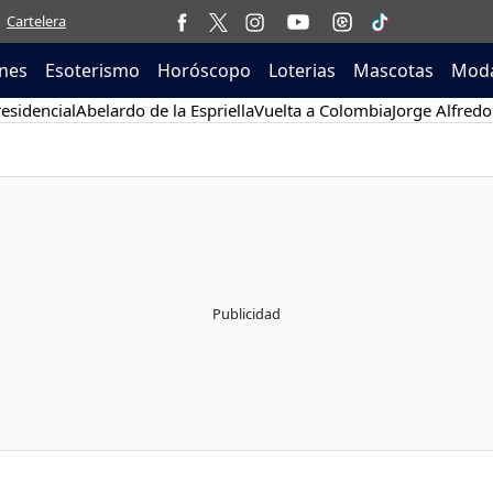
Cartelera
nes
Esoterismo
Horóscopo
Loterias
Mascotas
Moda
esidencial
Abelardo de la Espriella
Vuelta a Colombia
Jorge Alfredo