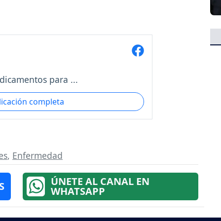
icamentos para ...
licación completa
es
,
Enfermedad
ÚNETE AL CANAL EN
S
WHATSAPP