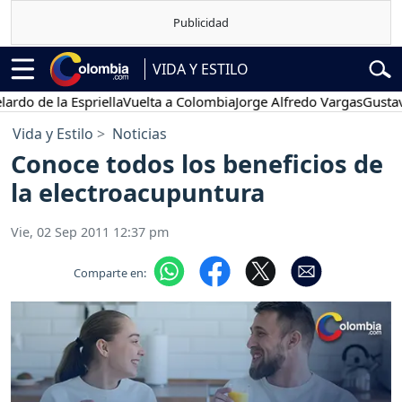
VIDA Y ESTILO
e la Espriella
Vuelta a Colombia
Jorge Alfredo Vargas
Gustavo Pet
Vida y Estilo
Noticias
Conoce todos los beneficios de
la electroacupuntura
Vie, 02 Sep 2011 12:37 pm
Comparte en: