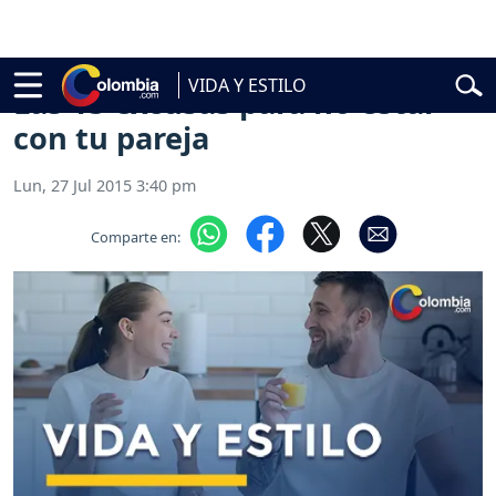
al
Abelardo de la Espriella
Vuelta a Colombia
Jorge Alfredo Vargas
G
VIDA Y ESTILO
Las 15 excusas para no estar
con tu pareja
Lun, 27 Jul 2015 3:40 pm
Comparte en: