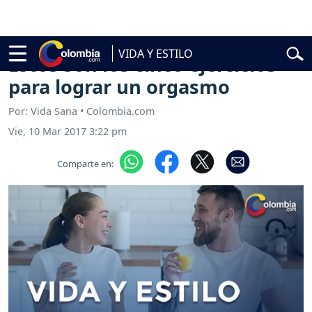
cial
Abelardo de la Espriella
Vuelta a Colombia
Jorge Alfredo Varga
VIDA Y ESTILO
Estos son los cinco ejercicios
para lograr un orgasmo
Por: Vida Sana • Colombia.com
Vie, 10 Mar 2017 3:22 pm
Comparte en: