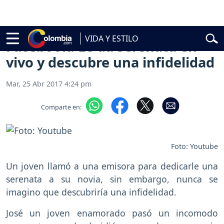
cial
Abelardo de la Espriella
Vuelta a Colombia
Jorge Alfredo Varg
VIDA Y ESTILO
Facebook: Le da serenata en
vivo y descubre una infidelidad
Mar, 25 Abr 2017 4:24 pm
Comparte en:
Foto: Youtube
Un joven llamó a una emisora para dedicarle una
serenata a su novia, sin embargo, nunca se
imagino que descubriría una infidelidad.
José un joven enamorado pasó un incomodo