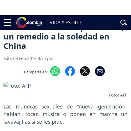
l
Abelardo de la Espriella
Vuelta a Colombia
Jorge Alfredo Vargas
G
VIDA Y ESTILO
Muñecas sexuales que hablan,
un remedio a la soledad en
China
Sáb, 03 Feb 2018 3:34 pm
Comparte en:
Foto: AFP
Las muñecas sexuales de "nueva generación"
hablan, tocan música o ponen en marcha un
lavavajillas si se les pide.