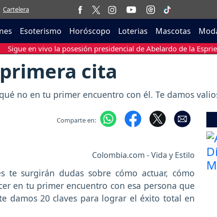
Cartelera
nes
Esoterismo
Horóscopo
Loterias
Mascotas
Moda
Sigue en vivo la posesión presidencial de Abelardo de la Esprie
 primera cita
qué no en tu primer encuentro con él. Te damos valiosa
Comparte en:
Colombia.com - Vida y Estilo
s te surgirán dudas sobre cómo actuar, cómo
hacer en tu primer encuentro con esa persona que
te damos 20 claves para lograr el éxito total en