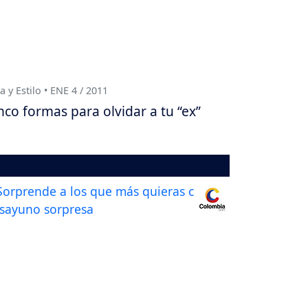
a y Estilo • ENE 4 / 2011
nco formas para olvidar a tu “ex”