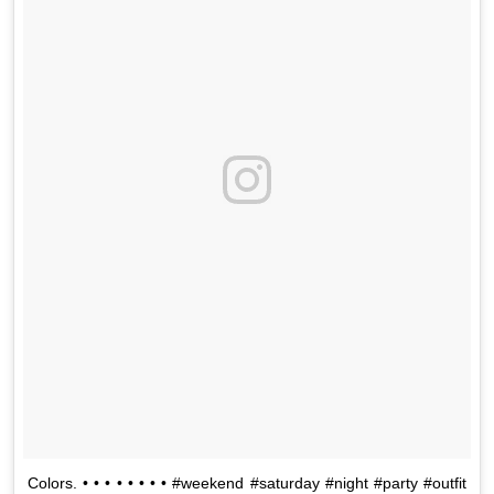
Colors. • • • • • • • • #weekend #saturday #night #party #outfit