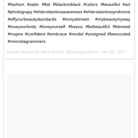
#fashion #satin #lbd #blackonblack #colors #beautiful #art
#photograpy #ehlersdanlosawareness #ehlersdanlossyndrome
#effyourbeautystandards #inmyskiniwin #mybeautymyway
#loveyourbody #loveyourself #beyou #bebeautiful #blessed
#inspire #confident #embrace #model #unsigned #bescouted
#minnstagrammers
A post shared by Sara Geurts (@sarageurts) on
Jan 28, 2017 at 10:16pm PST