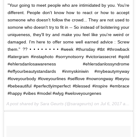
"Your going to meet people who are intimidated by you. You're
different. People don't know how to react or how to accept
someone who doesn't follow the crowd... They are not used to
somone who doesn't try to fit in -- So instead of bolstering your
uniqueness, they'll try and make you feel like you're weird or
damaged. I'm here to offer some well earned advice : Screw
them." ?? • • • • • • • • #week #thursday #tbt #throwback
#latergram #instaphoto #sorrynotsorry #victoriassecret #qotd
#ehlersdanlosawareness #ehlersdanlossyndrome
#effyourbeautystandards #inmyskiniwin #mybeautymyway
#loveyourbody #loveyourlines #selflove #nowrongway #beyou
#bebeautiful #perfectlyimperfect #blessed #inspire #embrace
#happy #vibes #model #wlyg #weloveyourgenes
A post shared by Sara Geurts (@sarageurts) on
Jul 6, 2017 at 2:56pm PDT