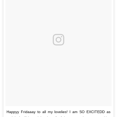
Happyy Fridaaay to all my lovelies! I am SO EXCITEDD as