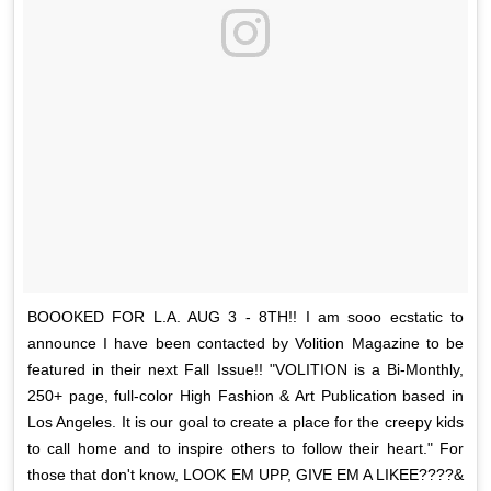
BOOOKED FOR L.A. AUG 3 - 8TH!! I am sooo ecstatic to
announce I have been contacted by Volition Magazine to be
featured in their next Fall Issue!! "VOLITION is a Bi-Monthly,
250+ page, full-color High Fashion & Art Publication based in
Los Angeles. It is our goal to create a place for the creepy kids
to call home and to inspire others to follow their heart." For
those that don't know, LOOK EM UPP, GIVE EM A LIKEE????&