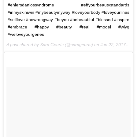
#ehlersdanlossyndrome #effyourbeautystandards
#inmyskiniwin #mybeautymyway #loveyourbody #loveyourlines
#selflove #nowrongway #beyou #bebeautiful #blessed #inspire
#embrace #happy #beauty #real #model #wlyg
#weloveyourgenes
A post shared by Sara Geurts (@sarageurts) on
Jun 22, 2017 at 10:36am PDT