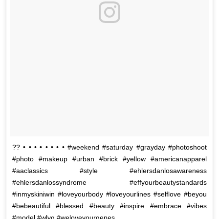
?? • • • • • • • • #weekend #saturday #grayday #photoshoot
#photo #makeup #urban #brick #yellow #americanapparel
#aaclassics #style #ehlersdanlosawareness
#ehlersdanlossyndrome #effyourbeautystandards
#inmyskiniwin #loveyourbody #loveyourlines #selflove #beyou
#bebeautiful #blessed #beauty #inspire #embrace #vibes
#model #wlyg #weloveyourgenes