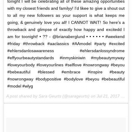
tonight I will be celebrating all of these amazing opportunities
with my closest friends and familyy! I'd likee to give a shout out
to all my new followers as your support is what keeps me
going, & genuinely love you all! I CANNOT WAIT! So here's a
throwback and glimpse of exactly how happy and excitedd I
am for toonight! • ?? - @brianaberglund • • • • • • #weekend
#friday #throwback #aaclassics #AAmodel #party #excited
#ehlersdanlosawareness #ehlersdanlossyndrome
#effyourbeautystandards #inmyskiniwin #mybeautymyway
#loveyourbody #loveyourlines #selflove #nowrongway #beyou
#bebeautiful #blessed #embrace #inspire #beauty
#nowrongway #bodypositive #bodylove #beyou #bebeautiful
#model #wlyg
A post shared by Sara Geurts (@sarageurts) on
Jul 21, 2017 at 1:34pm PDT