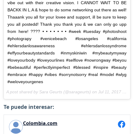
vibe out with their creative vision. I CANNOT WAIT TO BE
BACKK IN L.A & hope to do some networking out there as well!
Thaaank you all for your lovee and support, ill be sure to keep
you all postedd! Thank you thank you & we can only go upp
from here! ???? • • • • • • • #week #tuesday #photoshoot
#photograpy #venicebeach #losangeles #california
#ehlersdanlosawareness #ehlersdanlossyndrome
#effyourbeautystandards #inmyskiniwin #mybeautymyway
#loveyourbody #loveyourlines #selflove #nowrongway #beyou
#bebeautiful #perfectlyimperfect #blessed #inspire #beauty
#embrace #happy #vibes #sorrynotsorry #real #model #wlyg
#weloveyourgenes
A post shared by Sara Geurts (@sarageurts) on
Jul 11, 2017 at 11:59am PDT
Te puede interesar:
Colombia.com