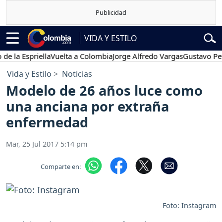
VIDA Y ESTILO
spriella
Vuelta a Colombia
Jorge Alfredo Vargas
Gustavo Petro
P
Vida y Estilo
Noticias
Modelo de 26 años luce como
una anciana por extraña
enfermedad
Mar, 25 Jul 2017 5:14 pm
Comparte en:
Foto: Instagram