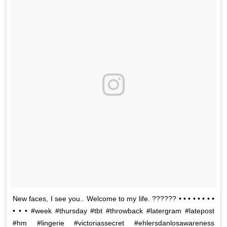
New faces, I see you.. Welcome to my life. ?????? • • • • • • • •
• • • #week #thursday #tbt #throwback #latergram #latepost
#hm #lingerie #victoriassecret #ehlersdanlosawareness