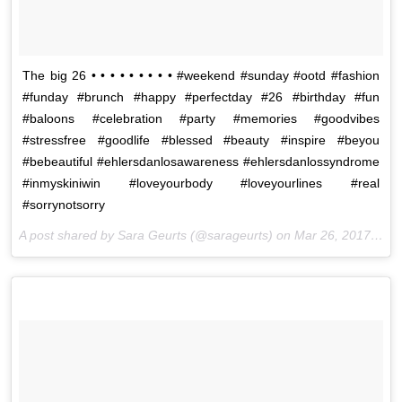
The big 26 • • • • • • • • • #weekend #sunday #ootd #fashion
#funday #brunch #happy #perfectday #26 #birthday #fun
#baloons #celebration #party #memories #goodvibes
#stressfree #goodlife #blessed #beauty #inspire #beyou
#bebeautiful #ehlersdanlosawareness #ehlersdanlossyndrome
#inmyskiniwin #loveyourbody #loveyourlines #real
#sorrynotsorry
A post shared by Sara Geurts (@sarageurts) on
Mar 26, 2017 at 1:29pm PDT