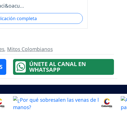
ci&oacu...
licación completa
es
,
Mitos Colombianos
ÚNETE AL CANAL EN
S
WHATSAPP