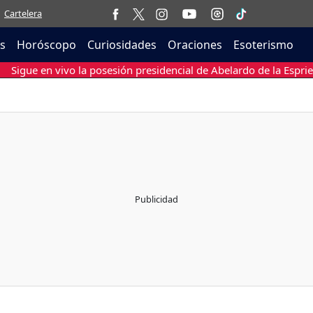
Cartelera
as
Horóscopo
Curiosidades
Oraciones
Esoterismo
Sigue en vivo la posesión presidencial de Abelardo de la Esprie