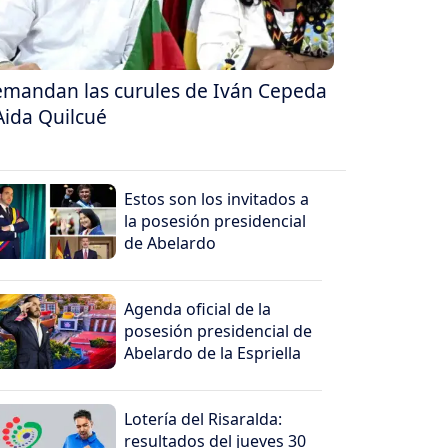
mandan las curules de Iván Cepeda
Aida Quilcué
Estos son los invitados a
la posesión presidencial
de Abelardo
Agenda oficial de la
posesión presidencial de
Abelardo de la Espriella
Lotería del Risaralda:
resultados del jueves 30