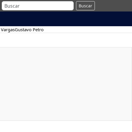
Buscar
 Vargas
Gustavo Petro