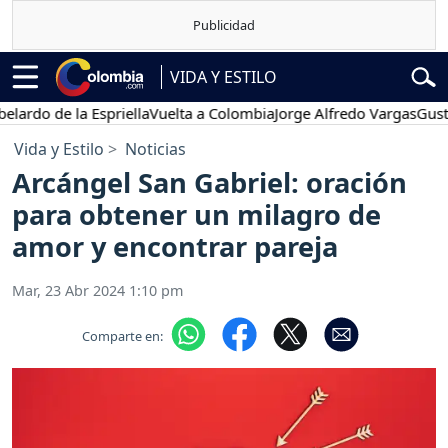
VIDA Y ESTILO
 de la Espriella
Vuelta a Colombia
Jorge Alfredo Vargas
Gustavo P
Vida y Estilo
Noticias
Arcángel San Gabriel: oración
para obtener un milagro de
amor y encontrar pareja
Mar, 23 Abr 2024 1:10 pm
Comparte en: