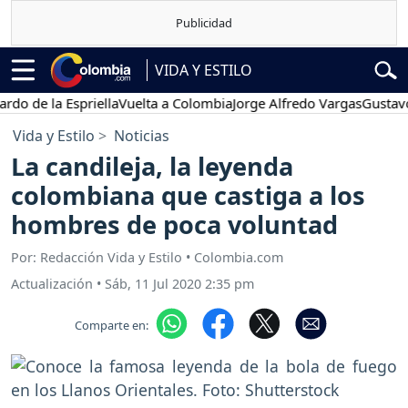
VIDA Y ESTILO
 la Espriella
Vuelta a Colombia
Jorge Alfredo Vargas
Gustavo Petr
Vida y Estilo
Noticias
La candileja, la leyenda
colombiana que castiga a los
hombres de poca voluntad
Por: Redacción Vida y Estilo • Colombia.com
Actualización
•
Sáb, 11 Jul 2020 2:35 pm
Comparte en: