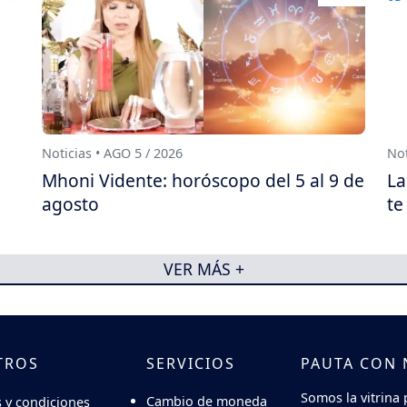
Noticias • AGO 5 / 2026
Not
Mhoni Vidente: horóscopo del 5 al 9 de
La
agosto
te
VER MÁS +
TROS
SERVICIOS
PAUTA CON
Somos la vitrina 
Cambio de moneda
 y condiciones