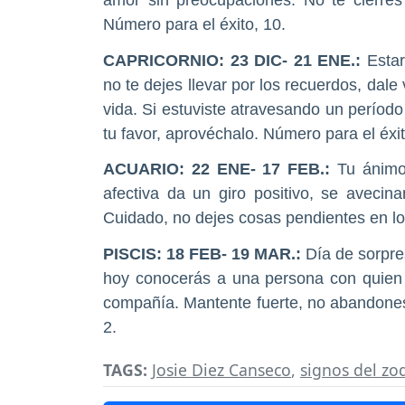
Número para el éxito, 10.
CAPRICORNIO
: 23 DIC- 21 ENE.:
Esta
no te dejes llevar por los recuerdos, dale
vida. Si estuviste atravesando un período 
tu favor, aprovéchalo. Número para el éxit
ACUARIO
: 22 ENE- 17 FEB.:
Tu ánimo
afectiva da un giro positivo, se avecin
Cuidado, no dejes cosas pendientes en lo 
PISCIS
: 18 FEB- 19 MAR.:
Día de sorpre
hoy conocerás a una persona con quien t
compañía. Mantente fuerte, no abandones 
2.
TAGS:
Josie Diez Canseco
,
signos del zo