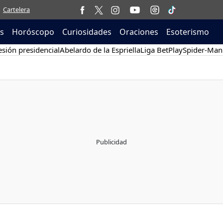
Cartelera
as
Horóscopo
Curiosidades
Oraciones
Esoterismo
sión presidencial
Abelardo de la Espriella
Liga BetPlay
Spider-Man