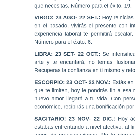
que necesitas. Número para el éxito, 19.
VIRGO
: 23 AGO- 22 SET.:
Hoy reinicias
en el pasado, vivirás el presente con i
experiencia laboral te permitirá escala
Número para el éxito, 6.
LIBRA
: 23 SET- 22 OCT.:
Se intensifi
arte y te encantará, no temas ilusiona
Recuperas la confianza en ti mismo y ret
ESCORPIO
: 23 OCT- 22 NOV.:
Estás en 
que te limiten, hoy le pondrás fin a esa 
nuevo amor llegará a tu vida. Con perse
económico, recibirás una bonificación po
SAGITARIO
: 23 NOV- 22 DIC.:
Hoy ac
estabas enfrentando a nivel afectivo, al fi
amor sin preocupaciones. No te cierres