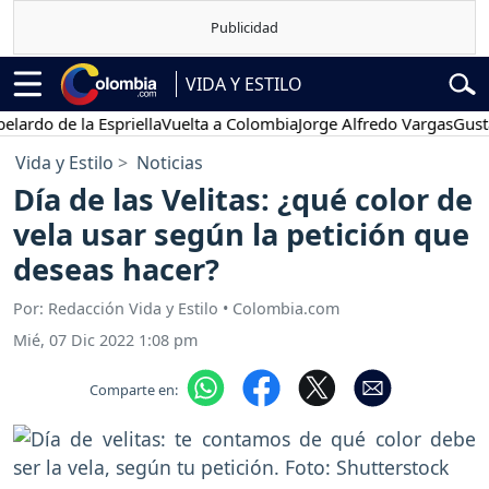
VIDA Y ESTILO
 de la Espriella
Vuelta a Colombia
Jorge Alfredo Vargas
Gustavo Pe
Vida y Estilo
Noticias
Día de las Velitas: ¿qué color de
vela usar según la petición que
deseas hacer?
Por: Redacción Vida y Estilo • Colombia.com
Mié, 07 Dic 2022 1:08 pm
Comparte en: