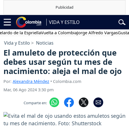
VIDA Y ESTILO
de la Espriella
Vuelta a Colombia
Jorge Alfredo Vargas
Gustavo Pet
Vida y Estilo
Noticias
El amuleto de protección que
debes usar según tu mes de
nacimiento: aleja el mal de ojo
Por:
Alexandra Méndez
• Colombia.com
Mar, 06 Ago 2024 3:30 pm
Comparte en: