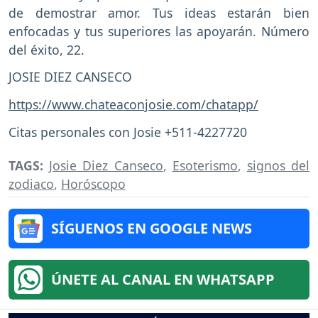
de demostrar amor. Tus ideas estarán bien
enfocadas y tus superiores las apoyarán. Número
del éxito, 22.
JOSIE DIEZ CANSECO
https://www.chateaconjosie.com/chatapp/
Citas personales con Josie +511-4227720
TAGS:
Josie Diez Canseco
,
Esoterismo
,
signos del
zodiaco
,
Horóscopo
SÍGUENOS EN GOOGLE NEWS
ÚNETE AL CANAL EN WHATSAPP