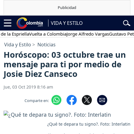
VIDA Y ESTILO
Espriella
Vuelta a Colombia
Jorge Alfredo Vargas
Gustavo Petro
P
Vida y Estilo
Noticias
Horóscopo: 03 octubre trae un
mensaje para ti por medio de
Josie Diez Canseco
Jue, 03 Oct 2019 8:16 am
Comparte en:
¿Qué te depara tu signo?. Foto: Interlatin