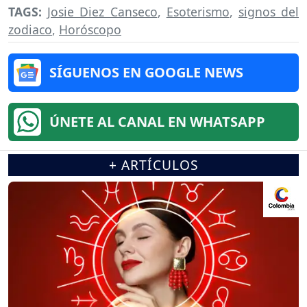
TAGS:
Josie Diez Canseco
,
Esoterismo
,
signos del
zodiaco
,
Horóscopo
SÍGUENOS EN GOOGLE NEWS
ÚNETE AL CANAL EN WHATSAPP
+ ARTÍCULOS