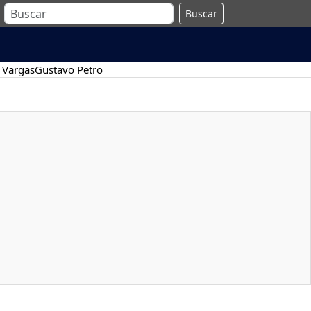
Buscar
 Vargas
Gustavo Petro