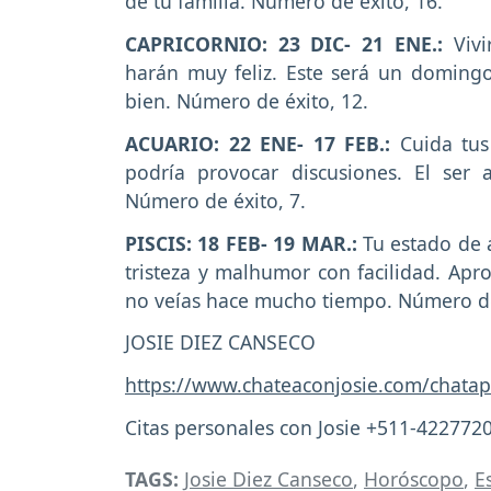
de tu familia. Número de éxito, 16.
CAPRICORNIO: 23 DIC- 21 ENE.:
Viv
harán muy feliz. Este será un domingo
bien. Número de éxito, 12.
ACUARIO: 22 ENE- 17 FEB.:
Cuida tus 
podría provocar discusiones. El ser
Número de éxito, 7.
PISCIS: 18 FEB- 19 MAR.:
Tu estado de á
tristeza y malhumor con facilidad. Apr
no veías hace mucho tiempo. Número de
JOSIE DIEZ CANSECO
https://www.chateaconjosie.com/chatap
Citas personales con Josie +511-422772
TAGS:
Josie Diez Canseco
,
Horóscopo
,
E