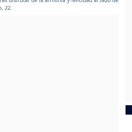
s disfrutar de la armonía y felicidad al lado de
, 22.