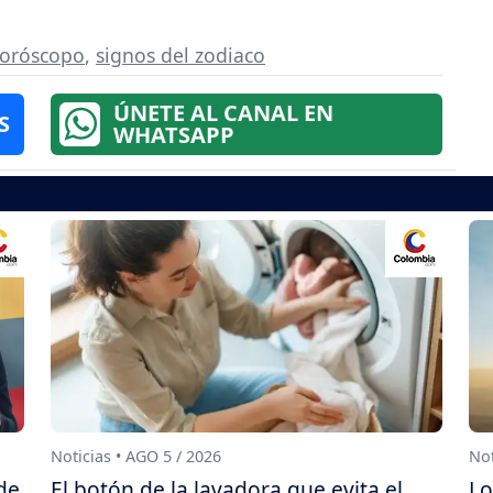
oróscopo
,
signos del zodiaco
ÚNETE AL CANAL EN
S
WHATSAPP
Noticias • AGO 5 / 2026
Not
de
El botón de la lavadora que evita el
Lo