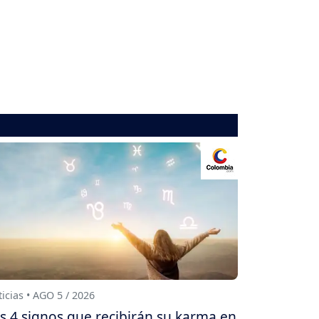
icias • AGO 5 / 2026
s 4 signos que recibirán su karma en