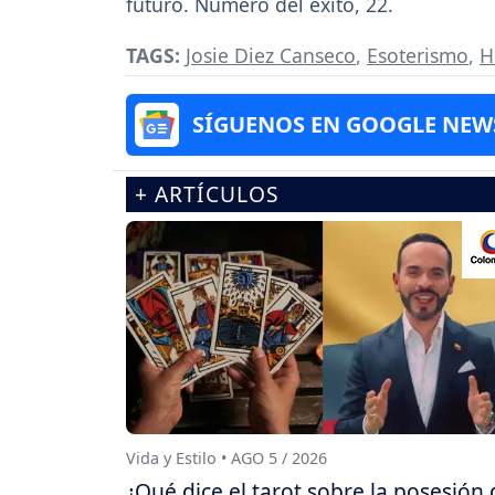
futuro. Número del éxito, 22.
TAGS:
Josie Diez Canseco
,
Esoterismo
,
H
SÍGUENOS EN GOOGLE NEW
+ ARTÍCULOS
Vida y Estilo • AGO 5 / 2026
¿Qué dice el tarot sobre la posesión 