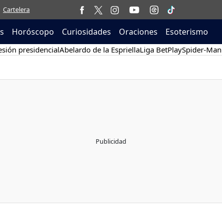
Cartelera
as
Horóscopo
Curiosidades
Oraciones
Esoterismo
sión presidencial
Abelardo de la Espriella
Liga BetPlay
Spider-Man