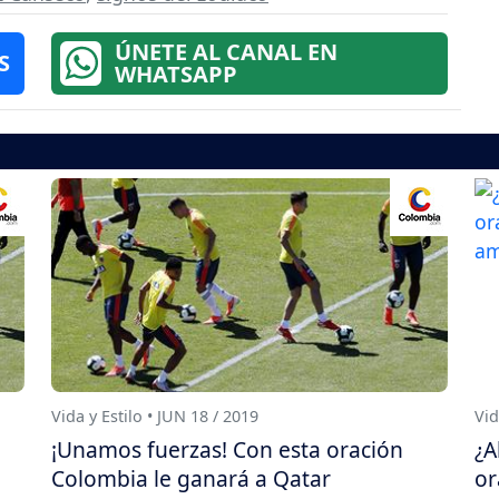
ÚNETE AL CANAL EN
S
WHATSAPP
Vida y Estilo • JUN 18 / 2019
Vid
¡Unamos fuerzas! Con esta oración
¿A
Colombia le ganará a Qatar
or