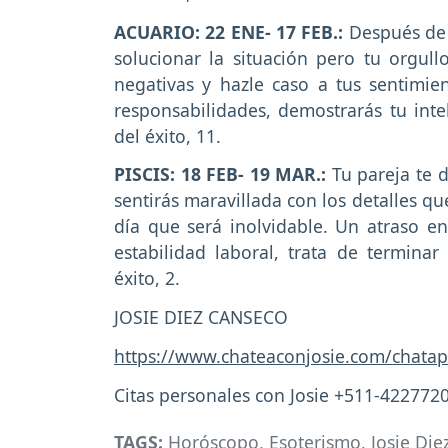
ACUARIO: 22 ENE- 17 FEB.:
Después de 
solucionar la situación pero tu orgull
negativas y hazle caso a tus sentimie
responsabilidades, demostrarás tu int
del éxito, 11.
PISCIS: 18 FEB- 19 MAR.:
Tu pareja te 
sentirás maravillada con los detalles qu
día que será inolvidable. Un atraso e
estabilidad laboral, trata de termin
éxito, 2.
JOSIE DIEZ CANSECO
https://www.chateaconjosie.com/chatap
Citas personales con Josie +511-422772
TAGS:
Horóscopo
,
Esoterismo
,
Josie Die