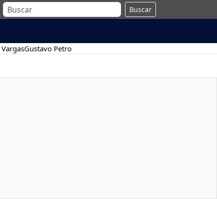
Buscar
 Vargas
Gustavo Petro