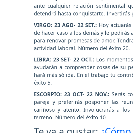
ante cualquier relación sentimental q
detendrá hasta conquistarte. Invertirás
VIRGO: 23 AGO- 22 SET.:
Hoy actuarás 
de hacer caso a los demás y le pedirás 
para renovar promesas de amor. Tendrás
actividad laboral. Número del éxito 20.
LIBRA: 23 SET- 22 OCT.:
Los momentos 
ayudarán a comprender cosas de su per
hará más sólida. En el trabajo tu contr
éxito 5.
ESCORPIO: 23 OCT- 22 NOV.:
Serás co
pareja y preferirás posponer las reu
cariñoso y atento. Involucrarás a lo
terreno. Número del éxito 10.
Te va a gustar:
¿Cómo s