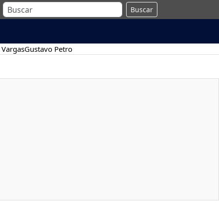
Buscar
 Vargas
Gustavo Petro