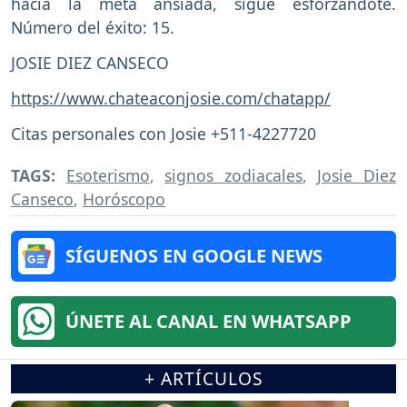
hacia la meta ansiada, sigue esforzándote.
Número del éxito: 15.
JOSIE DIEZ CANSECO
https://www.chateaconjosie.com/chatapp/
Citas personales con Josie +511-4227720
TAGS:
Esoterismo
,
signos zodiacales
,
Josie Diez
Canseco
,
Horóscopo
SÍGUENOS EN GOOGLE NEWS
ÚNETE AL CANAL EN WHATSAPP
+ ARTÍCULOS