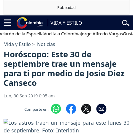
VIDA Y ESTILO
 de la Espriella
Vuelta a Colombia
Jorge Alfredo Vargas
Gustavo P
Vida y Estilo
Noticias
Horóscopo: Este 30 de
septiembre trae un mensaje
para ti por medio de Josie Diez
Canseco
Lun, 30 Sep 2019 0:05 am
Comparte en: