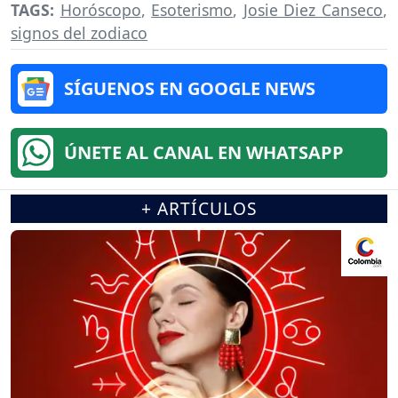
TAGS:
Horóscopo
,
Esoterismo
,
Josie Diez Canseco
,
signos del zodiaco
SÍGUENOS EN GOOGLE NEWS
ÚNETE AL CANAL EN WHATSAPP
+ ARTÍCULOS