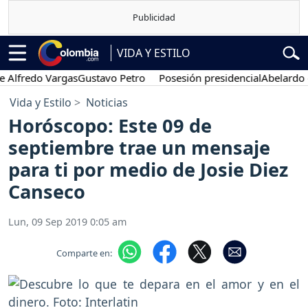
VIDA Y ESTILO
redo Vargas
Gustavo Petro
Posesión presidencial
Abelardo de la 
Vida y Estilo
Noticias
Horóscopo: Este 09 de
septiembre trae un mensaje
para ti por medio de Josie Diez
Canseco
Lun, 09 Sep 2019 0:05 am
Comparte en: