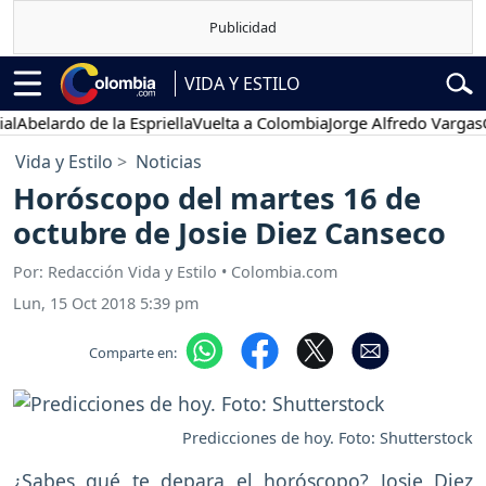
VIDA Y ESTILO
ardo de la Espriella
Vuelta a Colombia
Jorge Alfredo Vargas
Gustav
Vida y Estilo
Noticias
Horóscopo del martes 16 de
octubre de Josie Diez Canseco
Por: Redacción Vida y Estilo • Colombia.com
Lun, 15 Oct 2018 5:39 pm
Comparte en:
Predicciones de hoy. Foto: Shutterstock
¿Sabes qué te depara el horóscopo? Josie Diez