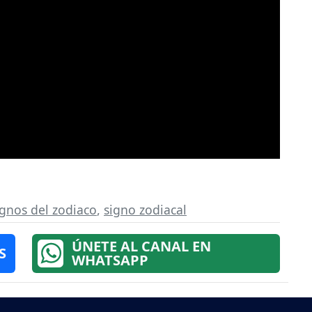
ignos del zodiaco
,
signo zodiacal
ÚNETE AL CANAL EN
S
WHATSAPP