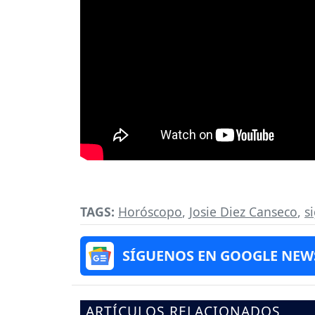
TAGS:
Horóscopo
,
Josie Diez Canseco
,
s
SÍGUENOS EN GOOGLE NEW
ARTÍCULOS RELACIONADOS