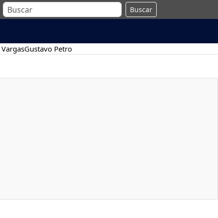
Buscar
 Vargas
Gustavo Petro