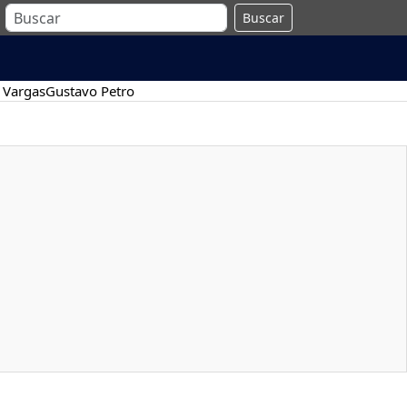
Buscar
 Vargas
Gustavo Petro