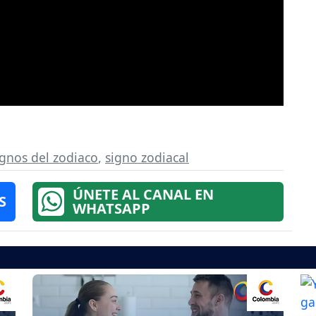
ignos del zodiaco
,
signo zodiacal
ÚNETE AL CANAL EN
S
WHATSAPP