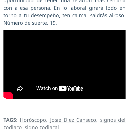
oportunidad de tener una relación más cercana
con a esa persona. En lo laboral girará todo en
torno a tu desempeño, ten calma, saldrás airoso.
Número de suerte, 19.
TAGS:
Horóscopo
,
Josie Diez Canseco
,
signos del
zodiaco
,
signo zodiacal