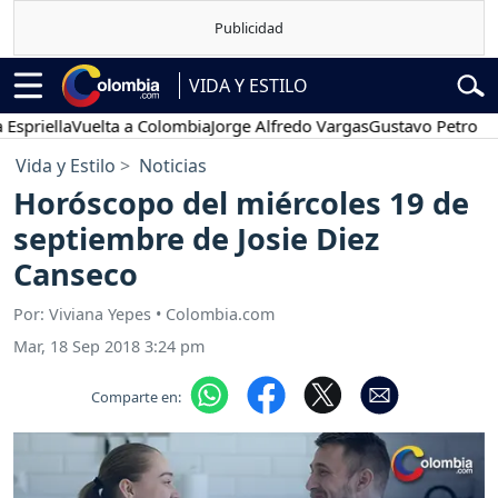
VIDA Y ESTILO
lla
Vuelta a Colombia
Jorge Alfredo Vargas
Gustavo Petro
Posesi
Vida y Estilo
Noticias
Horóscopo del miércoles 19 de
septiembre de Josie Diez
Canseco
Por: Viviana Yepes • Colombia.com
Mar, 18 Sep 2018 3:24 pm
Comparte en: