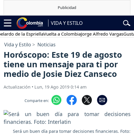
VIDA Y ESTILO
o de la Espriella
Vuelta a Colombia
Jorge Alfredo Vargas
Gustavo P
Vida y Estilo
Noticias
Horóscopo: Este 19 de agosto
tiene un mensaje para ti por
medio de Josie Diez Canseco
Actualización
•
Lun, 19 Ago 2019 0:14 am
Comparte en:
Será un buen día para tomar decisiones financieras. Foto: