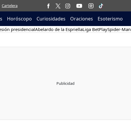
Cartelera
as
Horóscopo
Curiosidades
Oraciones
Esoterismo
sión presidencial
Abelardo de la Espriella
Liga BetPlay
Spider-Man