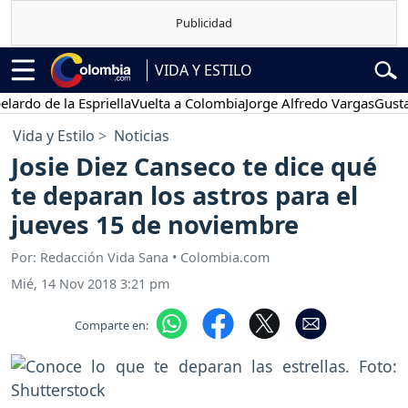
VIDA Y ESTILO
de la Espriella
Vuelta a Colombia
Jorge Alfredo Vargas
Gustavo Pet
Vida y Estilo
Noticias
Josie Diez Canseco te dice qué
te deparan los astros para el
jueves 15 de noviembre
Por: Redacción Vida Sana • Colombia.com
Mié, 14 Nov 2018 3:21 pm
Comparte en: