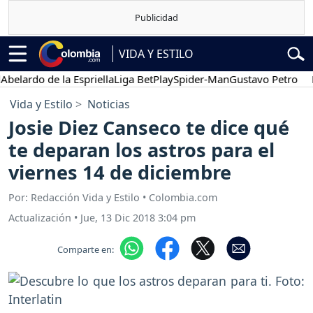
VIDA Y ESTILO
ardo de la Espriella
Liga BetPlay
Spider-Man
Gustavo Petro
Pose
Vida y Estilo
Noticias
Josie Diez Canseco te dice qué
te deparan los astros para el
viernes 14 de diciembre
Por: Redacción Vida y Estilo • Colombia.com
Actualización
•
Jue, 13 Dic 2018 3:04 pm
Comparte en: