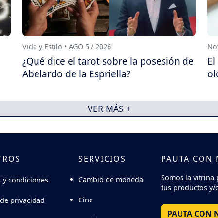
Vida y Estilo • AGO 5 / 2026
Not
¿Qué dice el tarot sobre la posesión de
El
Abelardo de la Espriella?
ol
VER MÁS +
TROS
SERVICIOS
PAUTA CON
Somos la vitrina 
Cambio de moneda
 y condiciones
tus productos y/o
Cine
 de privacidad
PAUTA CON 