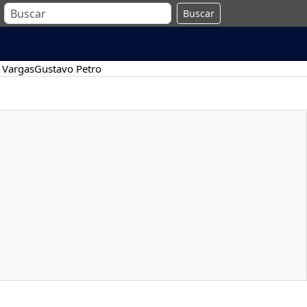
Buscar
 Vargas
Gustavo Petro