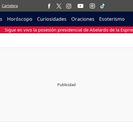
Cartelera
as
Horóscopo
Curiosidades
Oraciones
Esoterismo
Sigue en vivo la posesión presidencial de Abelardo de la Esprie