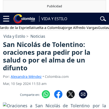
VIDA Y ESTILO
 la Espriella
Vuelta a Colombia
Jorge Alfredo Vargas
Gustavo Petro
Vida y Estilo
Noticias
San Nicolás de Tolentino:
oraciones para pedir por la
salud o por el alma de un
difunto
Por:
Alexandra Méndez
• Colombia.com
Mar, 10 Sep 2024 11:53 am
Comparte en: