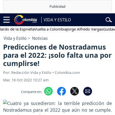
VIDA Y ESTILO
e la Espriella
Vuelta a Colombia
Jorge Alfredo Vargas
Gustavo Petr
Vida y Estilo
Noticias
Predicciones de Nostradamus
para el 2022: ¡solo falta una por
cumplirse!
Por: Redacción Vida y Estilo • Colombia.com
Mar, 18 Oct 2022 10:27 am
Comparte en: