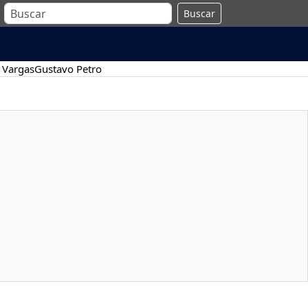
Buscar
 Vargas
Gustavo Petro