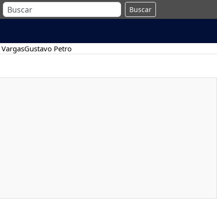
Buscar
 Vargas
Gustavo Petro