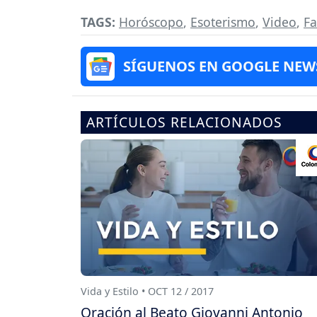
TAGS:
Horóscopo
,
Esoterismo
,
Video
,
F
SÍGUENOS EN GOOGLE NEW
ARTÍCULOS RELACIONADOS
Vida y Estilo • OCT 12 / 2017
Oración al Beato Giovanni Antonio