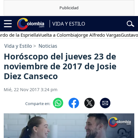
VIDA Y ESTILO
a Espriella
Vuelta a Colombia
Jorge Alfredo Vargas
Gustavo Petro
Vida y Estilo
Noticias
Horóscopo del jueves 23 de
noviembre de 2017 de Josie
Diez Canseco
Mié, 22 Nov 2017 3:24 pm
Comparte en: