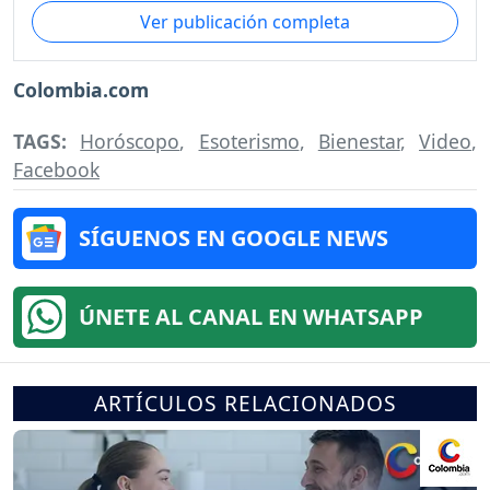
Ver publicación completa
Colombia.com
TAGS:
Horóscopo
,
Esoterismo
,
Bienestar
,
Video
,
Facebook
SÍGUENOS EN GOOGLE NEWS
ÚNETE AL CANAL EN WHATSAPP
ARTÍCULOS RELACIONADOS