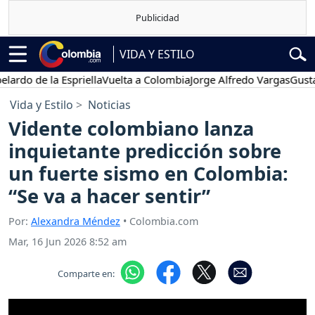
VIDA Y ESTILO
e la Espriella
Vuelta a Colombia
Jorge Alfredo Vargas
Gustavo Petr
Vida y Estilo
Noticias
Vidente colombiano lanza
inquietante predicción sobre
un fuerte sismo en Colombia:
“Se va a hacer sentir”
Por:
Alexandra Méndez
• Colombia.com
Mar, 16 Jun 2026 8:52 am
Comparte en: