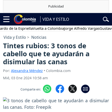
VIDA Y ESTILO
 la Espriella
Vuelta a Colombia
Jorge Alfredo Vargas
Gustavo Petr
Vida y Estilo
Noticias
Tintes rubios: 3 tonos de
cabello que te ayudarán a
disimular las canas
Por:
Alexandra Méndez
• Colombia.com
Mié, 03 Ene 2024 10:58 am
Comparte en: