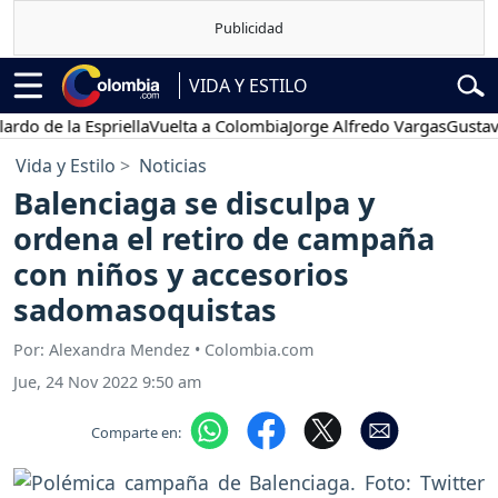
VIDA Y ESTILO
 la Espriella
Vuelta a Colombia
Jorge Alfredo Vargas
Gustavo Petr
Vida y Estilo
Noticias
Balenciaga se disculpa y
ordena el retiro de campaña
con niños y accesorios
sadomasoquistas
Por: Alexandra Mendez • Colombia.com
Jue, 24 Nov 2022 9:50 am
Comparte en: