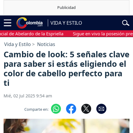
VIDA Y ESTILO
 Abelardo de la Espriella
Sigue en vivo la posesión presidenci
Vida y Estilo
Noticias
Cambio de look: 5 señales clave
para saber si estás eligiendo el
color de cabello perfecto para
ti
Mié, 02 Jul 2025 9:54 am
Comparte en: