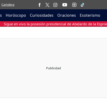
Cartelera
as
Horóscopo
Curiosidades
Oraciones
Esoterismo
Sigue en vivo la posesión presidencial de Abelardo de la Esprie