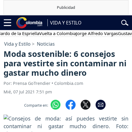
VIDA Y ESTILO
 la Espriella
Vuelta a Colombia
Jorge Alfredo Vargas
Gustavo Petr
Vida y Estilo
Noticias
Moda sostenible: 6 consejos
para vestirte sin contaminar ni
gastar mucho dinero
Por: Prensa GoTrendier • Colombia.com
Mié, 07 Jul 2021 7:51 pm
Comparte en: