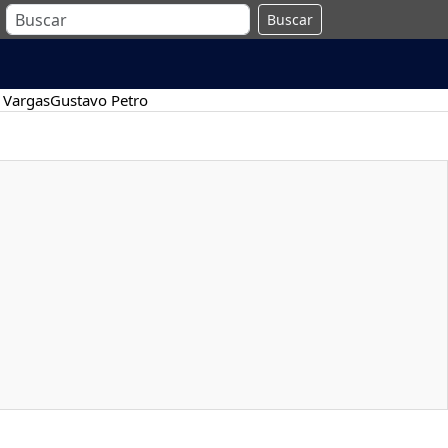
Buscar
 Vargas
Gustavo Petro