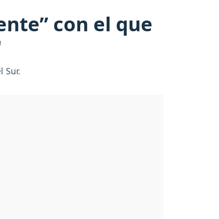
ente” con el que
"
l Sur.