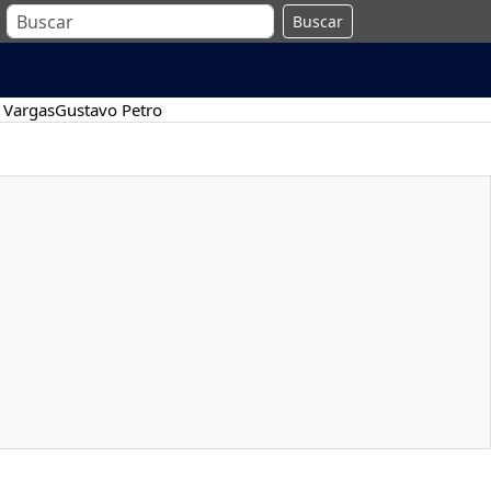
Buscar
 Vargas
Gustavo Petro