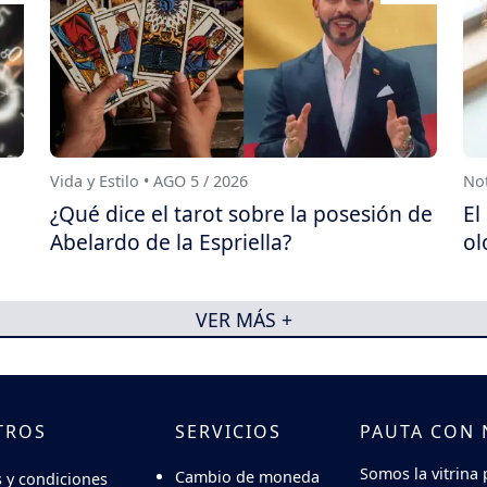
Vida y Estilo • AGO 5 / 2026
Not
¿Qué dice el tarot sobre la posesión de
El
Abelardo de la Espriella?
ol
VER MÁS +
TROS
SERVICIOS
PAUTA CON
Somos la vitrina 
Cambio de moneda
 y condiciones