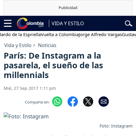
VIDA Y ESTILO
e la Espriella
Vuelta a Colombia
Jorge Alfredo Vargas
Gustavo Petr
Vida y Estilo
Noticias
París: De Instagram a la
pasarela, el sueño de las
millennials
Mié, 27 Sep 2017 1:11 pm
Comparte en:
Foto: Instagram