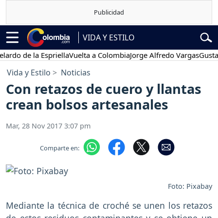
VIDA Y ESTILO
de la Espriella
Vuelta a Colombia
Jorge Alfredo Vargas
Gustavo Pet
Vida y Estilo
Noticias
Con retazos de cuero y llantas
crean bolsos artesanales
Mar, 28 Nov 2017 3:07 pm
Comparte en:
Foto: Pixabay
Mediante la técnica de croché se unen los retazos
de estos residuos contaminantes y se obtiene un