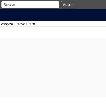
Buscar
 Vargas
Gustavo Petro