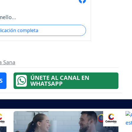
mello...
licación completa
a Sana
ÚNETE AL CANAL EN
S
WHATSAPP